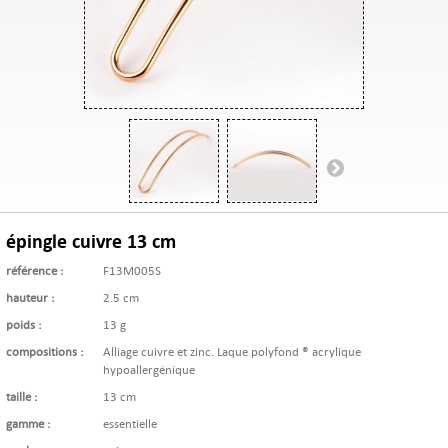
épingle cuivre 13 cm
référence :
F13M005S
hauteur :
2.5 cm
poids :
13 g
compositions :
Alliage cuivre et zinc. Laque polyfond ® acrylique
hypoallergénique
taille :
13 cm
gamme :
essentielle