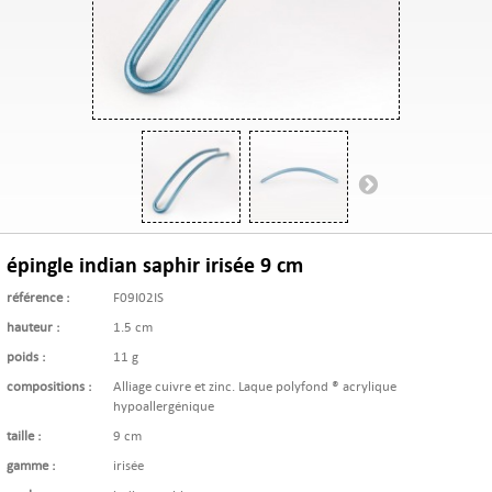
épingle indian saphir irisée 9 cm
référence :
F09I02IS
hauteur :
1.5 cm
poids :
11 g
compositions :
Alliage cuivre et zinc. Laque polyfond ® acrylique
hypoallergénique
taille :
9 cm
gamme :
irisée