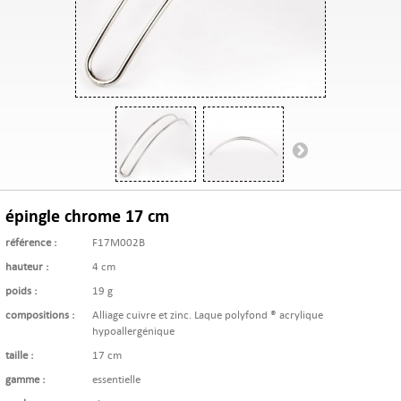
épingle chrome 17 cm
référence :
F17M002B
hauteur :
4 cm
poids :
19 g
compositions :
Alliage cuivre et zinc. Laque polyfond ® acrylique
hypoallergénique
taille :
17 cm
gamme :
essentielle