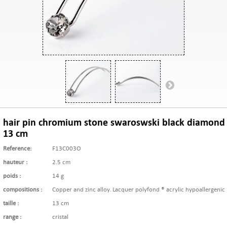
hair pin chromium stone swaroswski black diamond
13 cm
Reference:
F13C003O
hauteur :
2.5 cm
poids :
14 g
compositions :
Copper and zinc alloy. Lacquer polyfond ® acrylic hypoallergenic
taille :
13 cm
range :
cristal